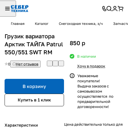
Главная
Каталог
Снегоходная техника, з/ч
Запчаст
Грузик вариатора
850
p
Арктик ТАЙГА Patrul
550/551 SWT RM
В наличии
0
Нет отзывов
Хочу в подарок
Уважаемые
покупатели!
В корзину
Выдача заказов с
самовывозом
осуществляется по
Купить в 1 клик
предварительной
договоренности!
Цена действительна только для
Характеристики