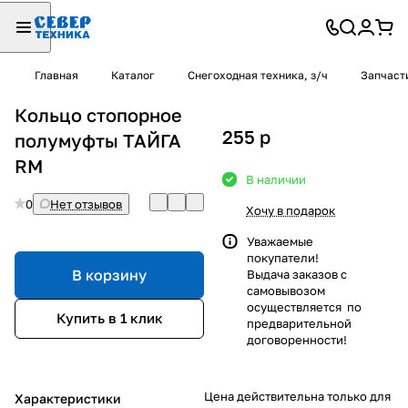
Главная
Каталог
Снегоходная техника, з/ч
Запчаст
Кольцо стопорное
255
p
полумуфты ТАЙГА
RM
В наличии
0
Нет отзывов
Хочу в подарок
Уважаемые
покупатели!
В корзину
Выдача заказов с
самовывозом
осуществляется по
Купить в 1 клик
предварительной
договоренности!
Цена действительна только для
Характеристики