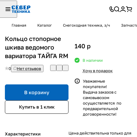
Главная
Каталог
Снегоходная техника, з/ч
Запчаст
Кольцо стопорное
140
p
шкива ведомого
вариатора ТАЙГА RM
В наличии
0
Нет отзывов
Хочу в подарок
Уважаемые
покупатели!
В корзину
Выдача заказов с
самовывозом
осуществляется по
Купить в 1 клик
предварительной
договоренности!
Цена действительна только для
Характеристики