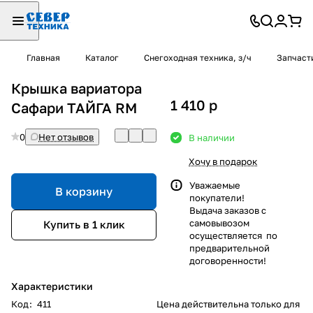
Главная
Каталог
Снегоходная техника, з/ч
Запчаст
Крышка вариатора
1 410
p
Сафари ТАЙГА RM
0
Нет отзывов
В наличии
Хочу в подарок
Уважаемые
В корзину
покупатели!
Выдача заказов с
самовывозом
Купить в 1 клик
осуществляется по
предварительной
договоренности!
Характеристики
Код
:
411
Цена действительна только для