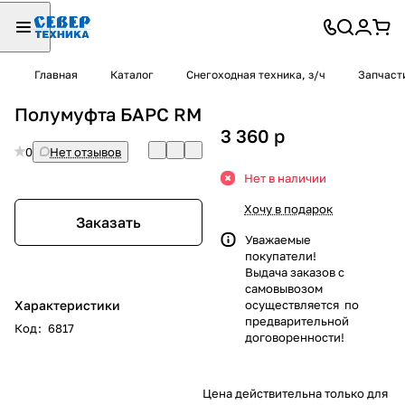
Главная
Каталог
Снегоходная техника, з/ч
Запчаст
Полумуфта БАРС RM
3 360
p
0
Нет отзывов
Нет в наличии
Хочу в подарок
Заказать
Уважаемые
покупатели!
Выдача заказов с
самовывозом
Характеристики
осуществляется по
предварительной
Код
:
6817
договоренности!
Цена действительна только для