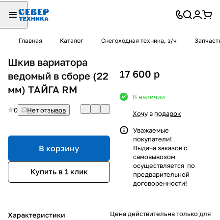
Главная
Каталог
Снегоходная техника, з/ч
Запчаст
Шкив вариатора
17 600
p
ведомый в сборе (22
мм) ТАЙГА RМ
В наличии
0
Нет отзывов
Хочу в подарок
Уважаемые
покупатели!
В корзину
Выдача заказов с
самовывозом
осуществляется по
Купить в 1 клик
предварительной
договоренности!
Цена действительна только для
Характеристики