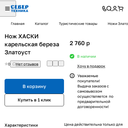
Главная
Каталог
Туристические товары
Ножи Злато
Нож ХАСКИ
2 760
p
карельская береза
Златоуст
В наличии
0
Нет отзывов
Хочу в подарок
Уважаемые
покупатели!
В корзину
Выдача заказов с
самовывозом
осуществляется по
Купить в 1 клик
предварительной
договоренности!
Цена действительна только для
Характеристики