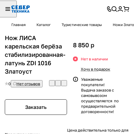
Главная
Каталог
Туристические товары
Ножи Злато
Нож ЛИСА
8 850
p
карельская берёза
стабилизированная-
Нет в наличии
латунь ZDI 1016
Хочу в подарок
Златоуст
Уважаемые
0
Нет отзывов
покупатели!
Выдача заказов с
самовывозом
осуществляется по
предварительной
Заказать
договоренности!
Цена действительна только для