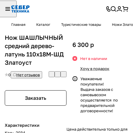
Главная
Каталог
Туристические товары
Ножи Злато
Нож ШАШЛЫЧНЫЙ
6 300
p
средний дерево-
латунь 110х18М-ШД
Нет в наличии
Златоуст
Хочу в подарок
0
Нет отзывов
Уважаемые
покупатели!
Выдача заказов с
самовывозом
Заказать
осуществляется по
предварительной
договоренности!
Характеристики
Цена действительна только для
Код
:
2034