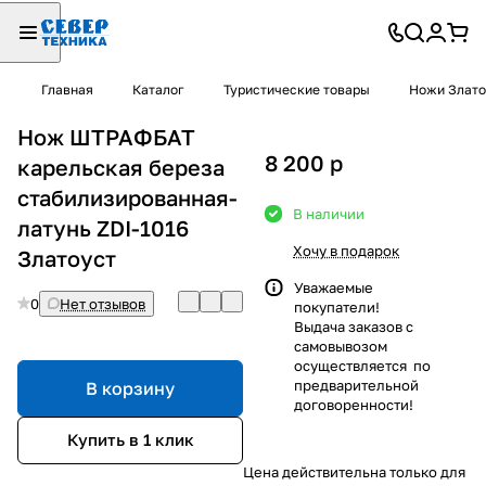
Главная
Каталог
Туристические товары
Ножи Злато
Нож ШТРАФБАТ
8 200
p
карельская береза
стабилизированная-
В наличии
латунь ZDI-1016
Хочу в подарок
Златоуст
Уважаемые
0
Нет отзывов
покупатели!
Выдача заказов с
самовывозом
осуществляется по
предварительной
В корзину
договоренности!
Купить в 1 клик
Цена действительна только для