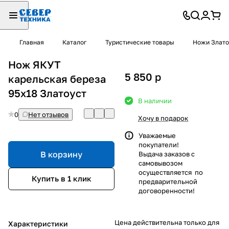
Главная
Каталог
Туристические товары
Ножи Злато
Нож ЯКУТ
5 850
p
карельская береза
95х18 Златоуст
В наличии
0
Нет отзывов
Хочу в подарок
Уважаемые
покупатели!
В корзину
Выдача заказов с
самовывозом
осуществляется по
Купить в 1 клик
предварительной
договоренности!
Цена действительна только для
Характеристики