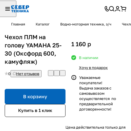
Главная
Каталог
Водно-моторная техника, з/ч
Чехл
Чехол ПЛМ на
1 160
p
голову YAMAHA 25-
30 (Оксфорд 600,
В наличии
камуфляж)
Хочу в подарок
0
Нет отзывов
Уважаемые
покупатели!
Выдача заказов с
самовывозом
В корзину
осуществляется по
предварительной
договоренности!
Купить в 1 клик
Цена действительна только для