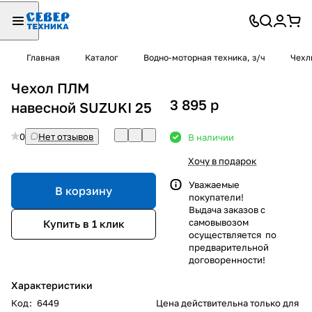
Главная
Каталог
Водно-моторная техника, з/ч
Чехл
Чехол ПЛМ
3 895
p
навесной SUZUKI 25
0
Нет отзывов
В наличии
Хочу в подарок
Уважаемые
В корзину
покупатели!
Выдача заказов с
самовывозом
Купить в 1 клик
осуществляется по
предварительной
договоренности!
Характеристики
Код
:
6449
Цена действительна только для