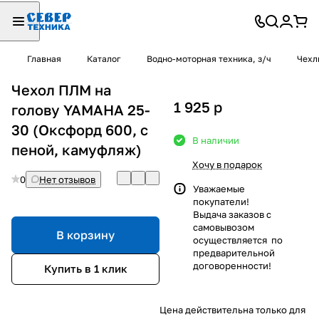
Главная
Каталог
Водно-моторная техника, з/ч
Чехл
Чехол ПЛМ на
1 925
p
голову YAMAHA 25-
30 (Оксфорд 600, с
В наличии
пеной, камуфляж)
Хочу в подарок
0
Нет отзывов
Уважаемые
покупатели!
Выдача заказов с
самовывозом
В корзину
осуществляется по
предварительной
договоренности!
Купить в 1 клик
Цена действительна только для