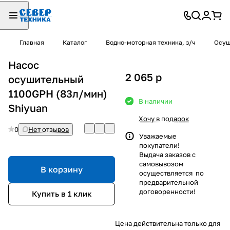
Главная
Каталог
Водно-моторная техника, з/ч
Осуш
Насос
2 065
p
осушительный
1100GPH (83л/мин)
В наличии
Shiyuan
Хочу в подарок
0
Нет отзывов
Уважаемые
покупатели!
Выдача заказов с
самовывозом
В корзину
осуществляется по
предварительной
договоренности!
Купить в 1 клик
Цена действительна только для