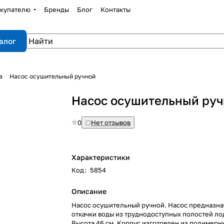
купателю
Бренды
Блог
Контакты
алог
а
Насос осушительный ручной
Насос осушительный ру
0
Нет отзывов
Характеристики
Код
:
5854
Описание
Насос осушительный ручной. Насос предназна
откачки воды из труднодоступных полостей лод
Высота 46 см. Корпус изготовлен из полимерн