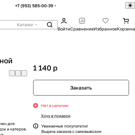
+7 (953) 585-00-39
Каталог
Войти
Сравнение
Избранное
Корзина
чной
1 140
p
Заказать
Нет в наличии
Хочу в подарок
чен для
Уважаемые покупатели!
ок и катеров.
Выдача заказов с самовывозом
ых