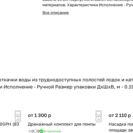
материалов. Характеристики Исполнение - Ру
упаковки ДхШхВ, м - 0.19x0.65x0.09 Масса брутт
Все описание
ткачки воды из труднодоступных полостей лодок и кат
Исполнение - Ручной Размер упаковки ДхШхВ, м - 0.19x
от 1 300
p
от 2 110
p
0GPH (83
Дренажный комплект для помпы
Насадка по
площади за
0
0
В наличии