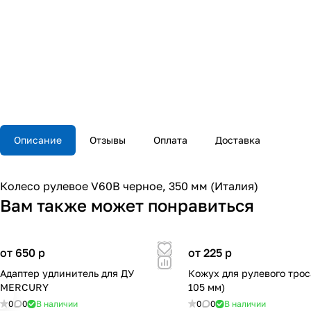
Описание
Отзывы
Оплата
Доставка
Колесо рулевое V60B черное, 350 мм (Италия)
Вам также может понравиться
от 650
p
от 225
p
Адаптер удлинитель для ДУ
Кожух для рулевого трос
МERCURY
105 мм)
0
0
В наличии
0
0
В наличии