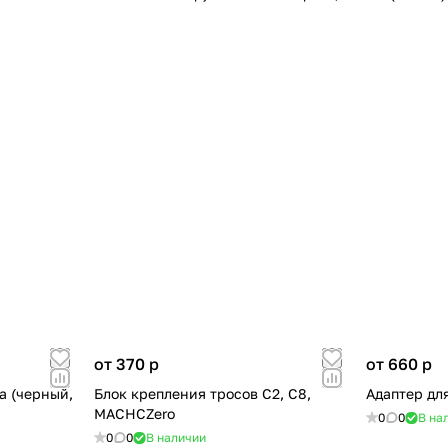
от 370
p
от 660
p
а (черный,
Блок крепления тросов C2, C8,
Адаптер для
MACHCZero
0
0
В на
0
0
В наличии