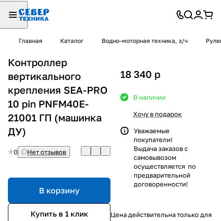
Главная
Каталог
Водно-моторная техника, з/ч
Руле
Контроллер
18 340
p
вертикального
крепления SEA-PRO
В наличии
10 pin PNFM40E-
Хочу в подарок
21001 ГП (машинка
ДУ)
Уважаемые
покупатели!
Выдача заказов с
0
Нет отзывов
самовывозом
осуществляется по
предварительной
договоренности!
В корзину
Купить в 1 клик
Цена действительна только для