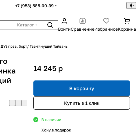
+7 (953) 585-00-39
Каталог
Войти
Сравнение
Избранное
Корзина
ДУ) прав. борт/ Газ-тянущий Тайвань
го
14 245
p
инка
щий
В корзину
Купить в 1 клик
В наличии
Хочу в подарок