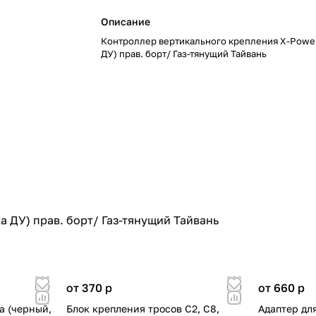
Описание
Контроллер вертикального крепления X-Powe
ДУ) прав. борт/ Газ-тянущий Тайвань
 ДУ) прав. борт/ Газ-тянущий Тайвань
от 370
p
от 660
p
а (черный,
Блок крепления тросов C2, C8,
Адаптер для