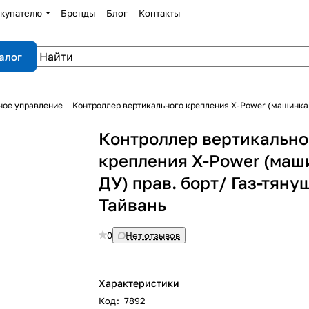
купателю
Бренды
Блог
Контакты
алог
ное управление
Контроллер вертикального крепления X-Power (машинка 
Контроллер вертикально
крепления X-Power (маш
ДУ) прав. борт/ Газ-тяну
Тайвань
0
Нет отзывов
Характеристики
Код
:
7892