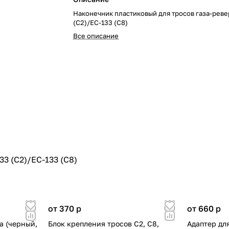
Наконечник пластиковый для тросов газа-реве
(С2)/ЕС-133 (С8)
Все описание
3 (С2)/ЕС-133 (С8)
от 370
p
от 660
p
а (черный,
Блок крепления тросов C2, C8,
Адаптер для