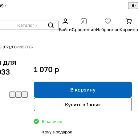
39
Каталог
Войти
Сравнение
Избранное
Корзина
 (С2)/ЕС-133 (С8)
 для
1 070
p
033
В корзину
Купить в 1 клик
В наличии
Хочу в подарок