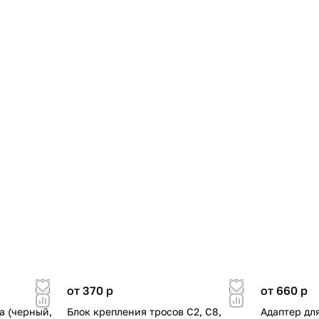
от 370
p
от 660
p
а (черный,
Блок крепления тросов C2, C8,
Адаптер для