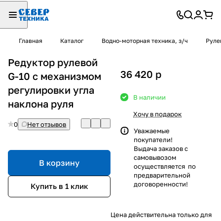
Главная
Каталог
Водно-моторная техника, з/ч
Руле
Редуктор рулевой
36 420
p
G-10 с механизмом
регулировки угла
В наличии
наклона руля
Хочу в подарок
0
Нет отзывов
Уважаемые
покупатели!
Выдача заказов с
самовывозом
В корзину
осуществляется по
предварительной
договоренности!
Купить в 1 клик
Цена действительна только для