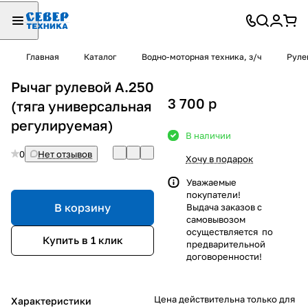
Главная
Каталог
Водно-моторная техника, з/ч
Руле
Рычаг рулевой A.250
3 700
p
(тяга универсальная
регулируемая)
В наличии
0
Нет отзывов
Хочу в подарок
Уважаемые
покупатели!
В корзину
Выдача заказов с
самовывозом
осуществляется по
Купить в 1 клик
предварительной
договоренности!
Цена действительна только для
Характеристики