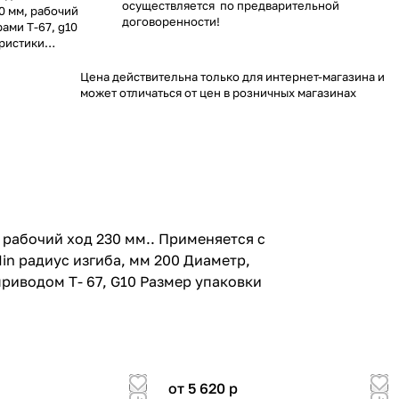
осуществляется по предварительной
0 мм, рабочий
договоренности!
ами T-67, g10
еристики
0 Диаметр, мм
и C230\C231
Цена действительна только для интернет-магазина и
с приводом T-
может отличаться от цен в розничных магазинах
.05 Масса
 рабочий ход 230 мм.. Применяется с
in радиус изгиба, мм 200 Диаметр,
риводом T- 67, G10 Размер упаковки
от 5 620
p