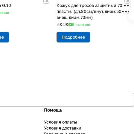
 G.10
Кожух для тросов защитный 70 мм,
пластм. (дл.80см/внут.диам.50мм/
личии
внеш.диам.70мм)
0
0
В наличии
ее
Подробнее
Помощь
Условия оплаты
Условия доставки
Гарантия и возврат