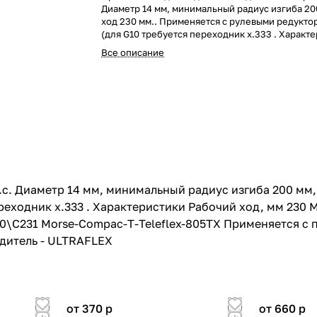
Диаметр 14 мм, минимальный радиус изгиба 20
ход 230 мм.. Применяется с рулевыми редуктор
(для G10 требуется переходник x.333 . Характ
Рабочий ход, мм 230 Min радиус изгиба, мм 20
Все описание
14 Длина, футы 12" Совместимость с приводам
Morse-Compac-T-Teleflex-805TX Применяется 
67, G10 Размер упаковки ДхШхВ, м 0.52x0.63x0
брутто, кг 2.37 Производитель - ULTRAFLEX
с. Диаметр 14 мм, минимальный радиус изгиба 200 мм,
реходник x.333 . Характеристики Рабочий ход, мм 230 M
0\C231 Morse-Compac-T-Teleflex-805TX Применяется с п
одитель - ULTRAFLEX
от 370
p
от 660
p