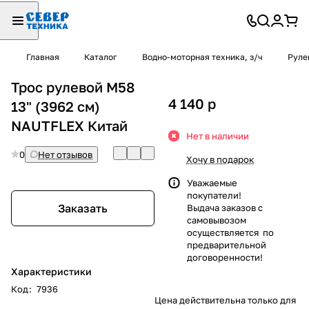
Главная
Каталог
Водно-моторная техника, з/ч
Руле
Трос рулевой М58
4 140
p
13" (3962 см)
NAUTFLEX Китай
Нет в наличии
0
Нет отзывов
Хочу в подарок
Уважаемые
покупатели!
Заказать
Выдача заказов с
самовывозом
осуществляется по
предварительной
договоренности!
Характеристики
Код
:
7936
Цена действительна только для