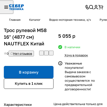
Главная
Каталог
Водно-моторная техника, з/ч
Руле
Трос рулевой М58
5 055
p
16" (4877 см)
NAUTFLEX Китай
В наличии
0
Нет отзывов
Хочу в подарок
Уважаемые
покупатели!
В корзину
Выдача заказов с
самовывозом
осуществляется по
Купить в 1 клик
предварительной
договоренности!
Цена действительна только для
Характеристики