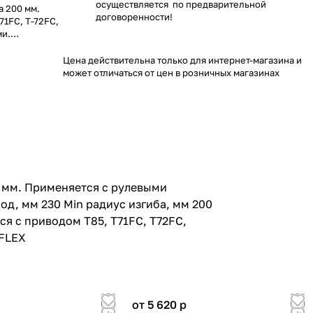
осуществляется по предварительной
а 200 мм.
договоренности!
71FC, T-72FC,
ми.
с изгиба, мм
ость с
Цена действительна только для интернет-магазина и
flex
может отличаться от цен в розничных магазинах
73NRFC,
0.82x0.07
EX
 мм. Применяется с рулевыми
ход, мм 230 Min радиус изгиба, мм 200
ся с приводом T85, T71FC, T72FC,
AFLEX
от 5 620
p