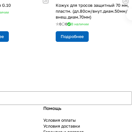
 G.10
Кожух для тросов защитный 70 мм,
пластм. (дл.80см/внут.диам.50мм/
личии
внеш.диам.70мм)
0
0
В наличии
ее
Подробнее
Помощь
Условия оплаты
Условия доставки
Гарантия и возврат