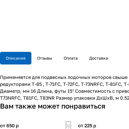
Описание
Отзывы
Оплата
Доставка
Применяется для подвесных лодочных моторов свыше 5
редукторами T-85 , T-71FC, T-72FC, T-73NRFC, T-81FC, 
Диаметр, мм 16 Длина, футы 15" Совместимость с приво
T73NRFC, T81FC, T83NR Размер упаковки ДхШхВ, м 0.52
Вам также может понравиться
от 650
p
от 225
p