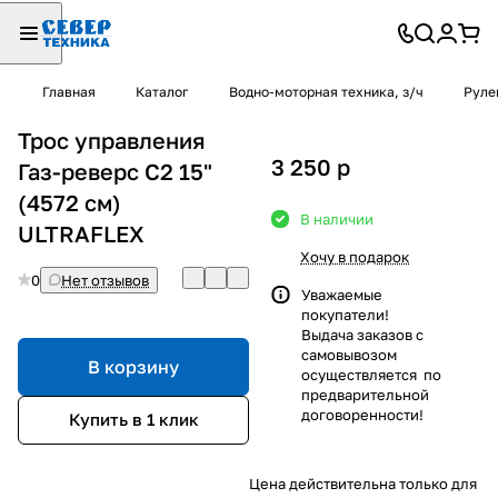
Главная
Каталог
Водно-моторная техника, з/ч
Руле
Трос управления
3 250
p
Газ-реверс С2 15"
(4572 см)
В наличии
ULTRAFLEX
Хочу в подарок
0
Нет отзывов
Уважаемые
покупатели!
Выдача заказов с
самовывозом
В корзину
осуществляется по
предварительной
договоренности!
Купить в 1 клик
Цена действительна только для