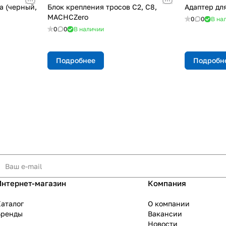
а (черный,
Блок крепления тросов C2, C8,
Адаптер для
MACHCZero
0
0
В на
0
0
В наличии
Подробнее
Подробн
Интернет-магазин
Компания
аталог
О компании
Бренды
Вакансии
Новости