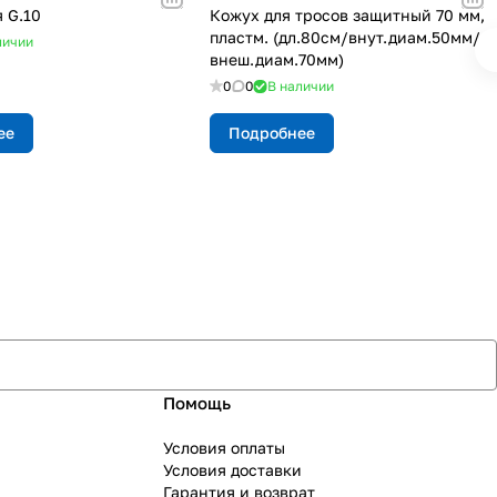
 G.10
Кожух для тросов защитный 70 мм,
пластм. (дл.80см/внут.диам.50мм/
личии
внеш.диам.70мм)
0
0
В наличии
ее
Подробнее
Помощь
Условия оплаты
Условия доставки
Гарантия и возврат