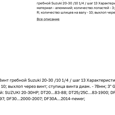
гребной Suzuki 20-30 /10 1/4 / шаг 13 Характер
материал - алюминий; количество лопастей - 3
R; количество шлицев на валу - 10; выхлоп чере
ступица винта диам. - 78мм; 3" Gearcase ОЕМ -
Все описание
019 Производитель - Китай Совместимые моде
двигателей: SUZUKI 20-30HP; DT20...83-88; DT
1900; DF25(V-twin)...2000-newer; DF25R...2010
DF25A...2014-newer; DT30/30C...83-97; DF30...
DF30A...2014-newer;
Винт гребной Suzuki 20-30 /10 1/4 / шаг 13 Характерис
- 10; выхлоп через винт; ступица винта диам. - 78мм; 3"
 SUZUKI 20-30HP; DT20...83-88; DT25/25C...83-1900; DF
97; DF30...2000-2007; DF30A...2014-newer;