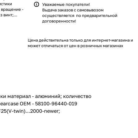
истики
Уважаемые покупатели!
; вращение -
Выдача заказов с самовывозом
з винт;
осуществляется по предварительной
 58100-96440-
договоренности!
ли
25/25C...83-
-newer;
Цена действительна только для интернет-магазина и
2000-2007;
может отличаться от цен в розничных магазинах
тики материал - алюминий; количество
 Gearcase ОЕМ - 58100-96440-019
25(V-twin)...2000-newer;