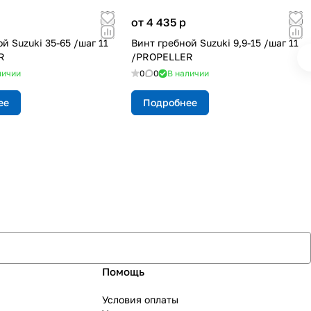
от 4 435
p
й Suzuki 35-65 /шаг 11
Винт гребной Suzuki 9,9-15 /шаг 11
R
/PROPELLER
личии
0
0
В наличии
ее
Подробнее
Помощь
Условия оплаты