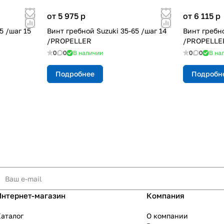
от 5 975
p
от 6 115
p
5 /шаг 15
Винт гребной Suzuki 35-65 /шаг 14
Винт гребно
/PROPELLER
/PROPELLE
0
0
В наличии
0
0
В на
Подробнее
Подробн
Интернет-магазин
Компания
аталог
О компании