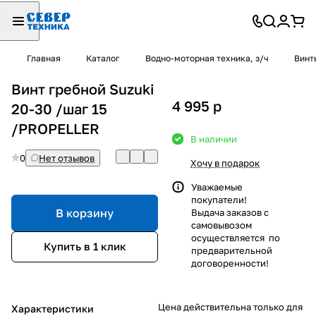
Главная
Каталог
Водно-моторная техника, з/ч
Винт
Винт гребной Suzuki
4 995
p
20-30 /шаг 15
/PROPELLER
В наличии
0
Нет отзывов
Хочу в подарок
Уважаемые
покупатели!
В корзину
Выдача заказов с
самовывозом
осуществляется по
Купить в 1 клик
предварительной
договоренности!
Цена действительна только для
Характеристики