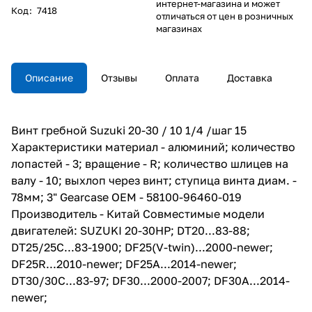
интернет-магазина и может
Код
:
7418
отличаться от цен в розничных
магазинах
Описание
Отзывы
Оплата
Доставка
Винт гребной Suzuki 20-30 / 10 1/4 /шаг 15
Характеристики материал - алюминий; количество
лопастей - 3; вращение - R; количество шлицев на
валу - 10; выхлоп через винт; ступица винта диам. -
78мм; 3" Gearcase ОЕМ - 58100-96460-019
Производитель - Китай Совместимые модели
двигателей: SUZUKI 20-30HP; DT20...83-88;
DT25/25C...83-1900; DF25(V-twin)...2000-newer;
DF25R...2010-newer; DF25A...2014-newer;
DT30/30C...83-97; DF30...2000-2007; DF30A...2014-
newer;