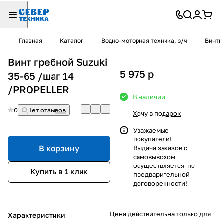
Главная
Каталог
Водно-моторная техника, з/ч
Винт
Винт гребной Suzuki
5 975
p
35-65 /шаг 14
/PROPELLER
В наличии
0
Нет отзывов
Хочу в подарок
Уважаемые
покупатели!
В корзину
Выдача заказов с
самовывозом
осуществляется по
Купить в 1 клик
предварительной
договоренности!
Цена действительна только для
Характеристики