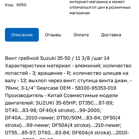
интернет-магазина и может
Код
:
6050
отличаться от цен в розничных
магазинах
Описание
Отзывы
Оплата
Доставка
Винт гребной Suzuki 35-50 / 11 3/8 /шаг 14
Характеристики материал - алюминий; количество
лопастей - 3; вращение - R; количество шлицев на
валу - 13; выхлоп через винт; ступица винта диам. -
79мм; 3-1/4" Gearcase ОЕМ - 58100-95353-019
Производитель - Китай Совместимые модели
двигателей: SUZUKI 35-65HP; DT35C...87-89;
DT40...83-98; DF40(4 stroke)...99-2000;
DF40A...2010-newer; DT50/50M...83-84; DF50(4
stroke)...99-newer; DF50A(4 stroke)...210-newer;
DT55...85-97; DT60...83-84; DF60A(4 stroke)...2010-