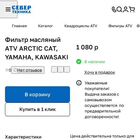
Главная
Каталог
Квадроциклы ATV
Фильтры ATV
Ф
Фильтр масляный
1 080
p
ATV ARCTIC CAT,
YAMAHA, KAWASAKI
В наличии
0
Нет отзывов
Хочу в подарок
Уважаемые
покупатели!
В корзину
Выдача заказов с
самовывозом
осуществляется по
Купить в 1 клик
предварительной
договоренности!
Цена действительна только для
Характеристики