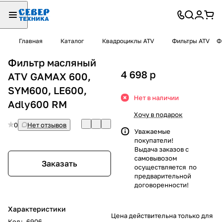
Главная
Каталог
Квадроциклы ATV
Фильтры ATV
Ф
Фильтр масляный
4 698
p
ATV GAMAX 600,
SYM600, LE600,
Нет в наличии
Adly600 RM
Хочу в подарок
0
Нет отзывов
Уважаемые
покупатели!
Выдача заказов с
самовывозом
Заказать
осуществляется по
предварительной
договоренности!
Характеристики
Цена действительна только для
Код
:
6906