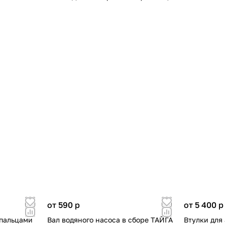
от 590
p
от 5 400
p
 пальцами
Вал водяного насоса в сборе ТАЙГА
Втулки для