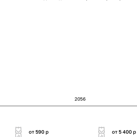
2056
от 590
p
от 5 400
p