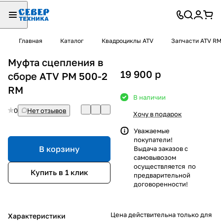
Главная
Каталог
Квадроциклы ATV
Запчасти ATV R
Муфта сцепления в
19 900
p
сборе ATV РМ 500-2
RM
В наличии
0
Нет отзывов
Хочу в подарок
Уважаемые
покупатели!
В корзину
Выдача заказов с
самовывозом
осуществляется по
Купить в 1 клик
предварительной
договоренности!
Цена действительна только для
Характеристики