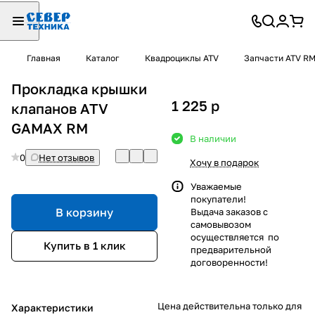
Главная
Каталог
Квадроциклы ATV
Запчасти ATV R
Прокладка крышки
1 225
p
клапанов ATV
GAMAX RM
В наличии
0
Нет отзывов
Хочу в подарок
Уважаемые
покупатели!
В корзину
Выдача заказов с
самовывозом
осуществляется по
Купить в 1 клик
предварительной
договоренности!
Цена действительна только для
Характеристики