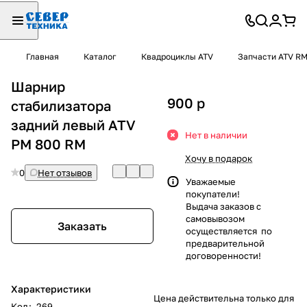
Главная
Каталог
Квадроциклы ATV
Запчасти ATV R
Шарнир
900
p
стабилизатора
задний левый ATV
Нет в наличии
РМ 800 RM
Хочу в подарок
0
Нет отзывов
Уважаемые
покупатели!
Выдача заказов с
самовывозом
Заказать
осуществляется по
предварительной
договоренности!
Характеристики
Цена действительна только для
Код
:
269