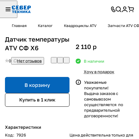
Главная
Каталог
Квадроциклы ATV
Запчасти ATV С
Датчик температуры
2 110
p
ATV СФ X6
0
Нет отзывов
В наличии
Хочу в подарок
Уважаемые
В корзину
покупатели!
Выдача заказов с
самовывозом
Купить в 1 клик
осуществляется по
предварительной
договоренности!
Характеристики
Код
:
7926
Цена действительна только для