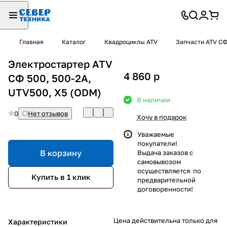
Главная
Каталог
Квадроциклы ATV
Запчасти ATV С
Электростартер ATV
4 860
p
СФ 500, 500-2A,
UTV500, X5 (ODM)
В наличии
0
Нет отзывов
Хочу в подарок
Уважаемые
покупатели!
В корзину
Выдача заказов с
самовывозом
осуществляется по
Купить в 1 клик
предварительной
договоренности!
Цена действительна только для
Характеристики