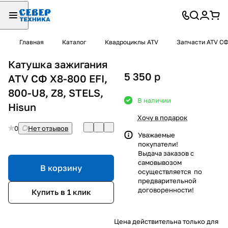
Главная
Каталог
Квадроциклы ATV
Запчасти ATV С
Катушка зажигания
5 350
p
ATV СФ X8-800 EFI,
800-U8, Z8, STELS,
В наличии
Hisun
Хочу в подарок
0
Нет отзывов
Уважаемые
покупатели!
Выдача заказов с
самовывозом
В корзину
осуществляется по
предварительной
договоренности!
Купить в 1 клик
Цена действительна только для