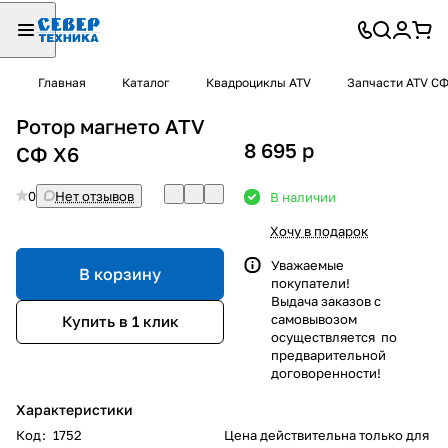
Главная
Каталог
Квадроциклы ATV
Запчасти ATV С
Ротор магнето ATV
8 695
p
СФ X6
0
Нет отзывов
В наличии
Хочу в подарок
Уважаемые
В корзину
покупатели!
Выдача заказов с
самовывозом
Купить в 1 клик
осуществляется по
предварительной
договоренности!
Характеристики
Код
:
1752
Цена действительна только для