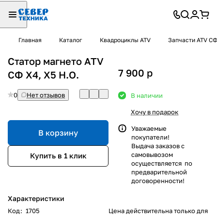
Главная
Каталог
Квадроциклы ATV
Запчасти ATV С
Статор магнето ATV
7 900
p
СФ X4, X5 H.O.
0
Нет отзывов
В наличии
Хочу в подарок
Уважаемые
В корзину
покупатели!
Выдача заказов с
самовывозом
Купить в 1 клик
осуществляется по
предварительной
договоренности!
Характеристики
Код
:
1705
Цена действительна только для