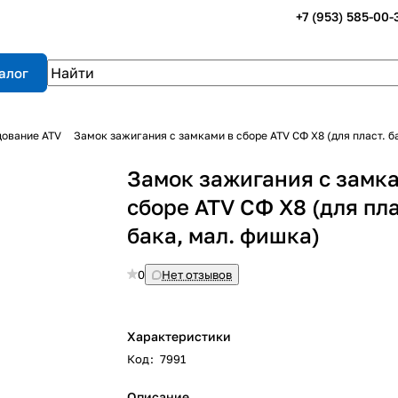
+7 (953) 585-00-
алог
дование ATV
Замок зажигания с замками в сборе ATV СФ X8 (для пласт. б
Замок зажигания с замк
сборе ATV СФ X8 (для пла
бака, мал. фишка)
0
Нет отзывов
Характеристики
Код
:
7991
Описание