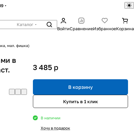
39
Каталог
Войти
Сравнение
Избранное
Корзина
ака, мал. фишка)
ами в
3 485
p
ст.
В корзину
Купить в 1 клик
В наличии
Хочу в подарок