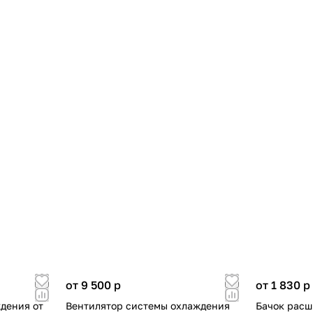
от 9 500
p
от 1 830
p
дения от
Вентилятор системы охлаждения
Бачок расш