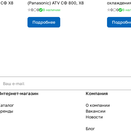
 СФ X8
(Panasonic) ATV СФ 800, Х8
охлаждения 
0
0
В наличии
0
0
В на
Подробнее
Подробн
Интернет-магазин
Компания
аталог
О компании
Бренды
Вакансии
Новости
Блог