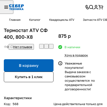
Главная
Каталог
Квадроциклы ATV
Запчасти ATV С
Термостат ATV СФ
875
p
400, 800-X8
0
Нет отзывов
В наличии
Хочу в подарок
Уважаемые
В корзину
покупатели!
Выдача заказов с
самовывозом
Купить в 1 клик
осуществляется по
предварительной
договоренности!
Характеристики
Код
:
568
Цена действительна только для