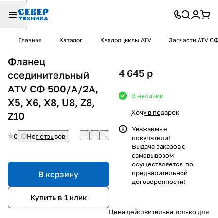
Главная
Каталог
Квадроциклы ATV
Запчасти ATV С
Фланец
4 645
p
соединительный
ATV СФ 500/А/2А,
В наличии
Х5, Х6, Х8, U8, Z8,
Хочу в подарок
Z10
Уважаемые
0
Нет отзывов
покупатели!
Выдача заказов с
самовывозом
осуществляется по
предварительной
В корзину
договоренности!
Купить в 1 клик
Цена действительна только для