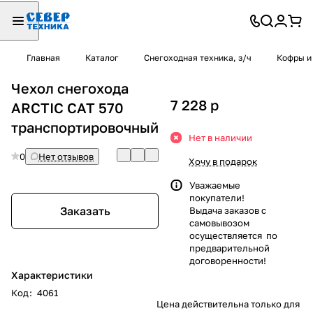
Главная
Каталог
Снегоходная техника, з/ч
Кофры и
Чехол снегохода
7 228
p
ARCTIC CAT 570
транспортировочный
Нет в наличии
0
Нет отзывов
Хочу в подарок
Уважаемые
покупатели!
Заказать
Выдача заказов с
самовывозом
осуществляется по
предварительной
договоренности!
Характеристики
Код
:
4061
Цена действительна только для