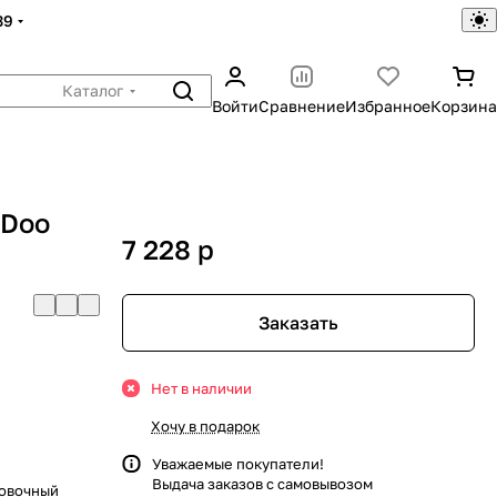
39
Каталог
Войти
Сравнение
Избранное
Корзина
-Doo
7 228
p
й
Заказать
Нет в наличии
Хочу в подарок
Уважаемые покупатели!
Выдача заказов с самовывозом
ровочный