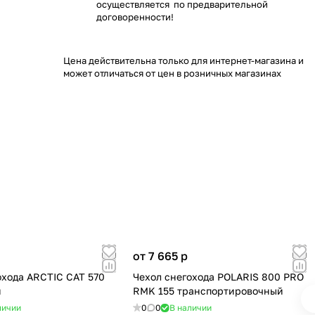
осуществляется по предварительной
договоренности!
Цена действительна только для интернет-магазина и
может отличаться от цен в розничных магазинах
от 7 665
p
охода ARCTIC CAT 570
Чехол снегохода POLARIS 800 PRO
й
RMK 155 транспортировочный
личии
0
0
В наличии