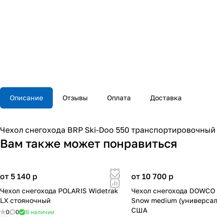
Описание
Отзывы
Оплата
Доставка
Чехол снегохода BRP Ski-Doo 550 транспортировочный
Вам также может понравиться
от 5 140
p
от 10 700
p
Чехол снегохода POLARIS Widetrak
Чехол снегохода DOWCO 
LX стояночный
Snow medium (универсал
США
0
0
В наличии