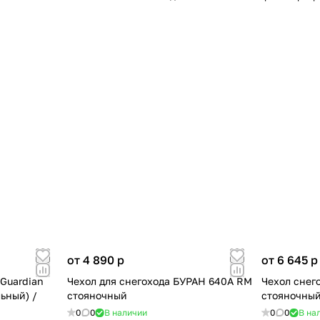
от 4 890
p
от 6 645
p
Guardian
Чехол для снегохода БУРАН 640А RM
Чехол снег
ьный) /
стояночный
стояночны
0
0
В наличии
0
0
В на